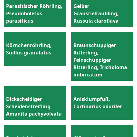
Parasitischer Röhrling,
Gelber
Pseudoboletus
Graustieltäubling,
parasiticus
Russula claroflava
Körnchenröhrling,
Braunschuppiger
Suillus granulatus
Ritterling,
Feinschuppiger
Ritterling, Tricholoma
imbricatum
Dickscheidiger
Anisklumpfuß,
Scheidenstreifling,
Cortinarius odorifer
Amanita pachyvolvata