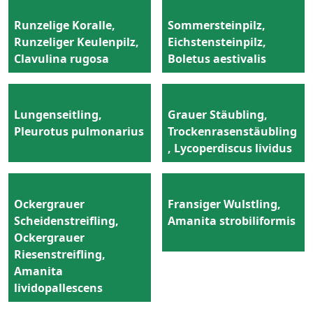
Runzelige Koralle,
Sommersteinpilz,
Runzeliger Keulenpilz,
Eichstensteinpilz,
Clavulina rugosa
Boletus aestivalis
Lungenseitling,
Grauer Stäubling,
Pleurotus pulmonarius
Trockenrasenstäubling
, Lycoperdiscus lividus
Ockergrauer
Fransiger Wulstling,
Scheidenstreifling,
Amanita strobiliformis
Ockergrauer
Riesenstreifling,
Amanita
lividopallescens