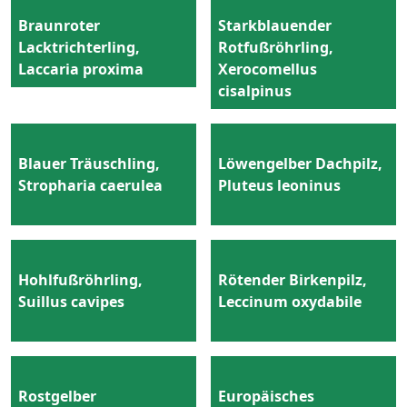
Braunroter
Starkblauender
Lacktrichterling,
Rotfußröhrling,
Laccaria proxima
Xerocomellus
cisalpinus
Blauer Träuschling,
Löwengelber Dachpilz,
Stropharia caerulea
Pluteus leoninus
Hohlfußröhrling,
Rötender Birkenpilz,
Suillus cavipes
Leccinum oxydabile
Rostgelber
Europäisches