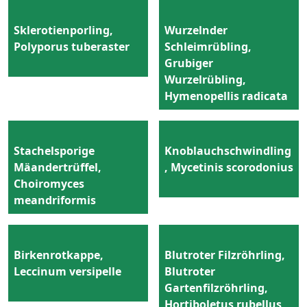
Sklerotienporling,
Wurzelnder
Polyporus tuberaster
Schleimrübling,
Grubiger
Wurzelrübling,
Hymenopellis radicata
Stachelsporige
Knoblauchschwindling
Mäandertrüffel,
, Mycetinis scorodonius
Choiromyces
meandriformis
Birkenrotkappe,
Blutroter Filzröhrling,
Leccinum versipelle
Blutroter
Gartenfilzröhrling,
Hortiboletus rubellus