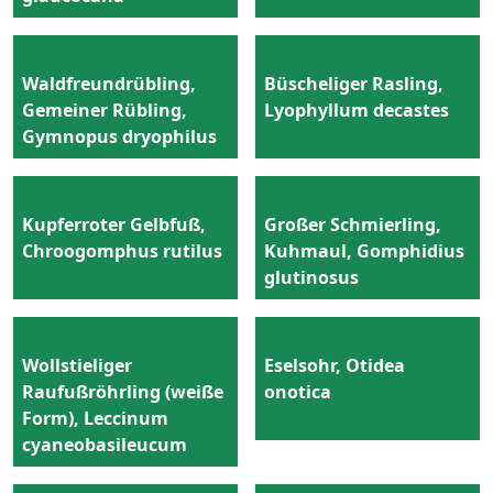
Waldfreundrübling,
Büscheliger Rasling,
Gemeiner Rübling,
Lyophyllum decastes
Gymnopus dryophilus
Kupferroter Gelbfuß,
Großer Schmierling,
Chroogomphus rutilus
Kuhmaul, Gomphidius
glutinosus
Wollstieliger
Eselsohr, Otidea
Raufußröhrling (weiße
onotica
Form), Leccinum
cyaneobasileucum