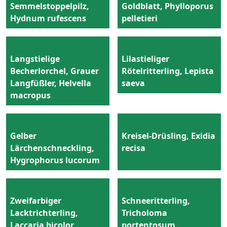
Semmelstoppelpilz,
Goldblatt, Phylloporus
Hydnum rufescens
pelletieri
Langstielige
Lilastieliger
Becherlorchel, Grauer
Rötelritterling, Lepista
Langfüßler, Helvella
saeva
macropus
Gelber
Kreisel-Drüsling, Exidia
Lärchenschneckling,
recisa
Hygrophorus lucorum
Zweifarbiger
Schneeritterling,
Lacktrichterling,
Tricholoma
Laccaria bicolor
portentosum