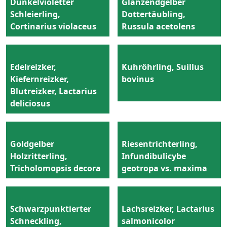
Dunkelvioletter
Glänzendgelber
Schleierling,
Dottertäubling,
Cortinarius violaceus
Russula acetolens
Edelreizker,
Kuhröhrling, Suillus
Kiefernreizker,
bovinus
Blutreizker, Lactarius
deliciosus
Goldgelber
Riesentrichterling,
Holzritterling,
Infundibulicybe
Tricholomopsis decora
geotropa vs. maxima
Schwarzpunktierter
Lachsreizker, Lactarius
Schneckling,
salmonicolor