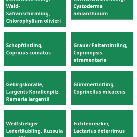
Wald-
Cystoderma
Safranschirmling,
amianthinum
Chlorophyllum olivieri
Schopftintling,
Grauer Faltentintling,
Coprinus comatus
Coprinopsis
atramentaria
Gebirgskoralle,
Glimmertintling,
Largents Korallenpilz,
Coprinellus micaceus
Ramaria largentii
Weißstieliger
Fichtenreizker,
Ledertäubling, Russula
Lactarius deterrimus