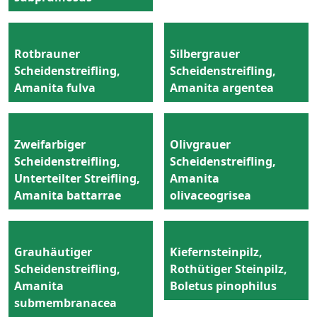
Rotbrauner
Silbergrauer
Scheidenstreifling,
Scheidenstreifling,
Amanita fulva
Amanita argentea
Zweifarbiger
Olivgrauer
Scheidenstreifling,
Scheidenstreifling,
Unterteilter Streifling,
Amanita
Amanita battarrae
olivaceogrisea
Grauhäutiger
Kiefernsteinpilz,
Scheidenstreifling,
Rothütiger Steinpilz,
Amanita
Boletus pinophilus
submembranacea