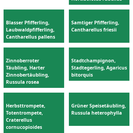
Blasser Pfifferling,
Samtiger Pfifferling,
Laubwaldpfifferling,
Cantharellus friesii
Cantharellus pallens
Zinnoberroter
Stadtchampignon,
Täubling, Harter
Stadtegerling, Agaricus
Zinnobertäubling,
bitorquis
Russula rosea
Herbsttrompete,
Grüner Speisetäubling,
Totentrompete,
Russula heterophylla
Craterellus
cornucopioides