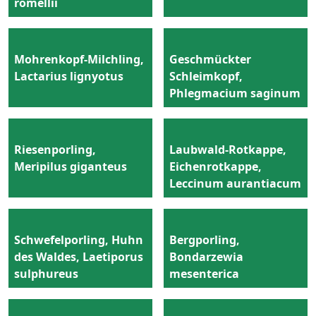
romellii
Mohrenkopf-Milchling,
Geschmückter
Lactarius lignyotus
Schleimkopf,
Phlegmacium saginum
Riesenporling,
Laubwald-Rotkappe,
Meripilus giganteus
Eichenrotkappe,
Leccinum aurantiacum
Schwefelporling, Huhn
Bergporling,
des Waldes, Laetiporus
Bondarzewia
sulphureus
mesenterica