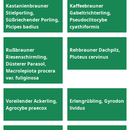
Kastanienbrauner
Kaffeebrauner
Stielporling,
Gabeltrichterling,
Süßriechender Porling,
Pseudoclitocybe
Picipes badius
cyathiformis
Rußbrauner
Rehbrauner Dachpilz,
Riesenschirmling,
Pluteus cervinus
Düsterer Parasol,
Macrolepiota procera
var. fuliginosa
Voreilender Ackerling,
Erlengrübling, Gyrodon
Agrocybe praecox
lividus