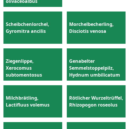
olivaceoalbus
Scheibchenlorchel,
Morchelbecherling,
Gyromitra ancilis
Disciotis venosa
Ziegenlippe,
Genabelter
Xerocomus
Semmelstoppelpilz,
subtomentosus
Hydnum umbilicatum
Milchbrätling,
Rötlicher Wurzeltrüffel,
Lactifluus volemus
Rhizopogon roseolus