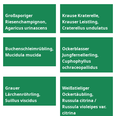
Großsporiger
Krause Kraterelle,
Riesenchampignon,
Krauser Leistling,
Agaricus urinascens
Craterellus undulatus
Buchenschleimrübling,
Ockerblasser
Mucidula mucida
Jungfernellerling,
Cuphophyllus
ochraceopallidus
Grauer
Weißstieliger
Lärchenröhrling,
Ockertäubling,
Suillus viscidus
Russula citrina /
Russula violeipes var.
citrina