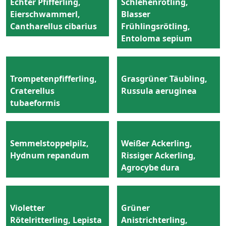
Echter Pfifferling,
Schlehenrötling,
Eierschwammerl,
Blasser
Cantharellus cibarius
Frühlingsrötling,
Entoloma sepium
Trompetenpfifferling,
Grasgrüner Täubling,
Craterellus
Russula aeruginea
tubaeformis
Semmelstoppelpilz,
Weißer Ackerling,
Hydnum repandum
Rissiger Ackerling,
Agrocybe dura
Violetter
Grüner
Rötelritterling, Lepista
Anistrichterling,