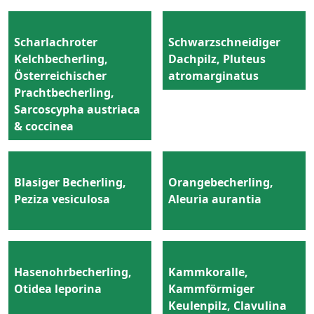
Scharlachroter
Schwarzschneidiger
Kelchbecherling,
Dachpilz, Pluteus
Österreichischer
atromarginatus
Prachtbecherling,
Sarcoscypha austriaca
& coccinea
Blasiger Becherling,
Orangebecherling,
Peziza vesiculosa
Aleuria aurantia
Hasenohrbecherling,
Kammkoralle,
Otidea leporina
Kammförmiger
Keulenpilz, Clavulina