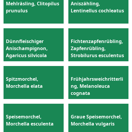
Mehlräsling, Clitopilus
Aniszähling,
prunulus
Lentinellus cochleatus
Dünnfleischiger
Fichtenzapfenrübling,
Anischampignon,
Zapfenrübling,
Agaricus silvicola
Strobilurus esculentus
Spitzmorchel,
Frühjahrsweichritterli
Morchella elata
ng, Melanoleuca
cognata
Speisemorchel,
Graue Speisemorchel,
Morchella esculenta
Morchella vulgaris