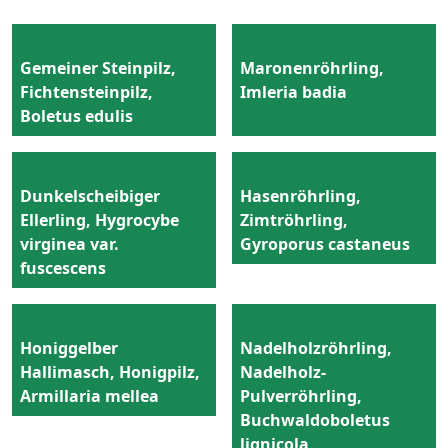
Gemeiner Steinpilz,
Maronenröhrling,
Fichtensteinpilz,
Imleria badia
Boletus edulis
Dunkelscheibiger
Hasenröhrling,
Ellerling, Hygrocybe
Zimtröhrling,
virginea var.
Gyroporus castaneus
fuscescens
Honiggelber
Nadelholzröhrling,
Hallimasch, Honigpilz,
Nadelholz-
Armillaria mellea
Pulverröhrling,
Buchwaldoboletus
lignicola