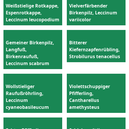
Weißstielige Rotkappe,
Vielverfärbender
Espenrotkappe,
Birkenpilz, Leccinum
Leccinum leucopodium
variicolor
Gemeiner Birkenpilz,
Bitterer
Langfuß,
Kiefernzapfenrübling,
Birkenraufuß,
Strobilurus tenacellus
Leccinum scabrum
Wollstieliger
Violettschuppiger
Raufußröhrling,
Pfifferling,
Leccinum
Cantharellus
cyaneobasileucum
amethysteus