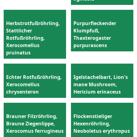
Herbstrotfußröhrling,
Purpurfleckender
Stattlicher
Klumpfuß,
Rotfußröhrling,
Thaxterogaster
Xerocomellus
purpurascens
pruinatus
Echter Rotfußröhrling,
Igelstachelbart, Lion's
Xerocomellus
mane Mushroom,
chrysenteron
Hericium erinaceus
Brauner Filzröhrling,
Flockenstieliger
Braune Ziegenlippe,
Hexenröhrling,
Xerocomus ferrugineus
Neoboletus erythropus