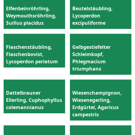
Elfenbeinröhrling,
Beutelstäubling,
Weymouthsröhrling,
Lycoperdon
Suillus placidus
excipuliforme
Flaschenstäubling,
Gelbgestiefelter
Flaschenbovist,
Schleimkopf,
Lycoperdon perlatum
Phlegmacium
triumphans
Dattelbrauner
Wiesenchampignon,
Ellerling, Cuphophyllus
Wiesenegerling,
colemannianus
Erdgürtel, Agaricus
campestris