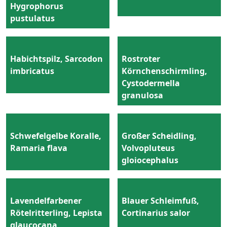
Hygrophorus
pustulatus
Habichtspilz, Sarcodon
Rostroter
imbricatus
Körnchenschirmling,
Cystodermella
granulosa
Schwefelgelbe Koralle,
Großer Scheidling,
Ramaria flava
Volvopluteus
gloiocephalus
Lavendelfarbener
Blauer Schleimfuß,
Rötelritterling, Lepista
Cortinarius salor
glaucocana