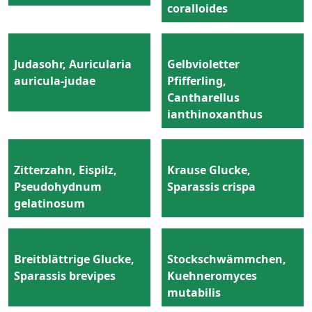
coralloides
Judasohr, Auricularia
Gelbvioletter
auricula-judae
Pfifferling,
Cantharellus
ianthinoxanthus
Zitterzahn, Eispilz,
Krause Glucke,
Pseudohydnum
Sparassis crispa
gelatinosum
Breitblättrige Glucke,
Stockschwämmchen,
Sparassis brevipes
Kuehneromyces
mutabilis