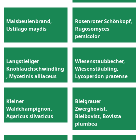
Maisbeulenbrand,
Rosenroter Schönkopf,
Ustilago maydis
Rugosomyces
persicolor
Langstieliger
Wiesenstaubbecher,
Knoblauchschwindling
Wiesenstäubling,
, Mycetinis alliaceus
Lycoperdon pratense
Kleiner
Bleigrauer
Waldchampignon,
Zwergbovist,
Agaricus silvaticus
Bleibovist, Bovista
plumbea