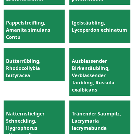
Pappelstreifling,
Igelstäubling,
Amanita simulans
Lycoperdon echinatum
Contu
Butterrübling,
Ausblassender
Rhodocollybia
Birkentäubling,
butyracea
Verblassender
Täubling, Russula
exalbicans
Natternstieliger
Tränender Saumpilz,
Schneckling,
Lacrymaria
Hygrophorus
lacrymabunda