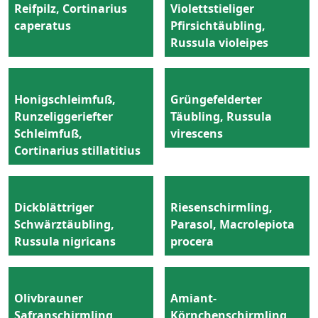
Reifpilz, Cortinarius
Violettstieliger
caperatus
Pfirsichtäubling,
Russula violeipes
Honigschleimfuß,
Grüngefelderter
Runzeliggeriefter
Täubling, Russula
Schleimfuß,
virescens
Cortinarius stillatitius
Dickblättriger
Riesenschirmling,
Schwärztäubling,
Parasol, Macrolepiota
Russula nigricans
procera
Olivbrauner
Amiant-
Safranschirmling,
Körnchenschirmling,