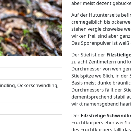
aber meist dezent gebucke
Auf der Hutunterseite bef
cremegelblich bis ockerwei
stehen vergleichsweise wei
wirken frei, sind aber gan
Das Sporenpulver ist weiß
Der Stiel ist der
Filzstieli
zu acht Zentimetern und k
Durchmesser von wenigen Mi
Stielspitze weißlich, in de
Basis meist dunkelbräunlic
windling, Ockerschwindling,
Durchmessers fällt der Sti
dementsprechend stabil aus.
wirkt namensgebend haarig
Der
Filzstielige Schwindl
Fruchtkörpers eher weißlic
des Fruchtkörpers fällt da