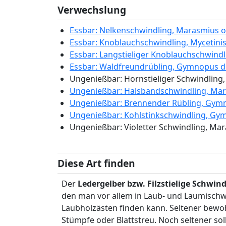
Verwechslung
Essbar: Nelkenschwindling, Marasmius 
Essbar: Knoblauchschwindling, Mycetini
Essbar: Langstieliger Knoblauchschwindli
Essbar: Waldfreundrübling, Gymnopus d
Ungenießbar: Hornstieliger Schwindling
Ungenießbar: Halsbandschwindling, Mar
Ungenießbar: Brennender Rübling, Gym
Ungenießbar: Kohlstinkschwindling, Gy
Ungenießbar: Violetter Schwindling, M
Diese Art finden
Der
Ledergelber bzw.
Filzstielige Schwin
den man vor allem in Laub- und Laumischw
Laubholzästen finden kann. Seltener bewoh
Stümpfe oder Blattstreu. Noch seltener so