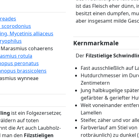
ist das Fleisch eher dünn, 
besitzt einen dumpfen, mu
oreades
aber insgesamt milde Ges
s scorodonius
ng, Mycetinis alliaceus
ryophilus
Kernmarkmale
, Marasmius cohaerens
Der
Filzstielige Schwindl
asmius rotula
nopus peronatus
Fast ausschließlich auf 
mnopus brassicolens
Hutdurchmesser im Durch
arasmius wynneae
Zentimetern
Jung halbkugelige später
gefärbter & geriefter Hu
Weit voneinander entfer
Lamellen
dling
ist ein Folgezersetzer,
Steifer, zäher und vor all
äldern auf toten
Farbverlauf am Stiel von h
nt die Art auch Laubholz-
rotbräunlich) zu dunkel 
ll man den
Filzstieligen