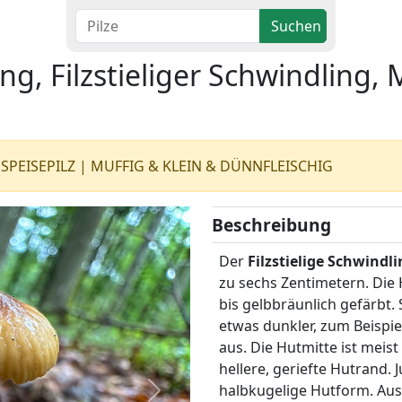
Suchen
ng, Filzstieliger Schwindling,
 SPEISEPILZ | MUFFIG & KLEIN & DÜNNFLEISCHIG
Beschreibung
Der
Filzstielige Schwindl
zu sechs Zentimetern. Die H
bis gelbbräunlich gefärbt. 
etwas dunkler, zum Beispie
aus. Die Hutmitte ist meis
hellere, geriefte Hutrand.
halbkugelige Hutform. Aus
Weiter