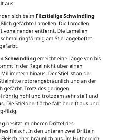
lt aus.
inden sich beim
Filzstielige Schwindling
ßlich gefärbte Lamellen. Die Lamellen
t voneinander entfernt. Die Lamellen
z schmal ringförmig am Stiel angeheftet.
 gefärbt.
gen Schwindling
erreicht eine Länge von bis
ommt in der Regel nicht über einen
llimetern hinaus. Der Stiel ist an der
r Stielmitte rotorangebräunlich und an der
h gefärbt. Trotz des geringen
el röhrig hohl und trotzdem sehr steif und
 Die Stieloberfläche fällt bereift aus und
-filzig.
ing
besitzt im oberen Drittel des
hes Fleisch. In den unteren zwei Dritteln
s Fleisch eher bräunlich aus. Im Hutbereich