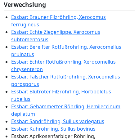
Verwechslung
Essbar: Brauner Filzröhrling, Xerocomus
ferrugineus
Essbar: Echte Ziegenlippe, Xerocomus
subtomentosus
Essbar: Bereifter Rotfußröhrling, Xerocomellus
pruinatus
Essbar: Echter Rotfußröhrling, Xerocomellus
chrysenteron
Essbar: Falscher Rotfußröhrling, Xerocomellus
porosporus
Essbar: Blutroter Filzröhrling, Hortiboletus
rubellus
Essbar: Gehämmerter Röhrling, Hemileccinum
depilatum
Essbar: Sandröhrling, Suillus variegatus
Essbar: Kuhröhrling, Suillus bovinus
Essbar: Aprikosenfarbiger Röhrling,