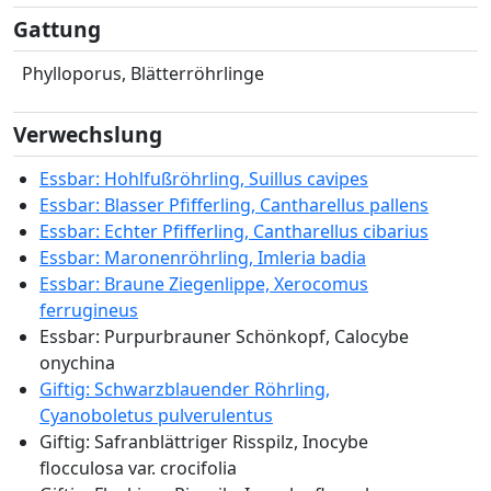
Gattung
Phylloporus, Blätterröhrlinge
Verwechslung
Essbar: Hohlfußröhrling, Suillus cavipes
Essbar: Blasser Pfifferling, Cantharellus pallens
Essbar: Echter Pfifferling, Cantharellus cibarius
Essbar: Maronenröhrling, Imleria badia
Essbar: Braune Ziegenlippe, Xerocomus
ferrugineus
Essbar: Purpurbrauner Schönkopf, Calocybe
onychina
Giftig: Schwarzblauender Röhrling,
Cyanoboletus pulverulentus
Giftig: Safranblättriger Risspilz, Inocybe
flocculosa var. crocifolia