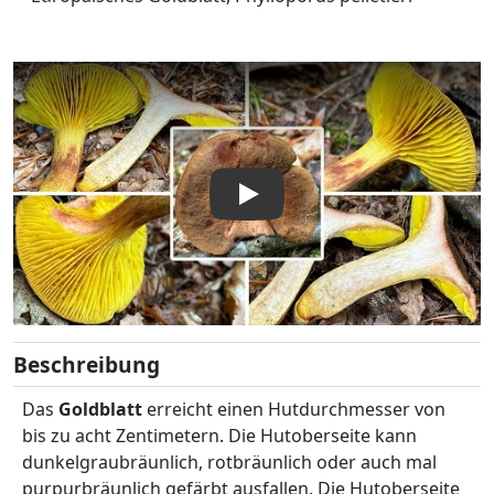
Zurück
Wei
Video abspielen: Europäisches Goldblatt, Phylloporus pell
Beschreibung
Das
Goldblatt
erreicht einen Hutdurchmesser von
bis zu acht Zentimetern. Die Hutoberseite kann
dunkelgraubräunlich, rotbräunlich oder auch mal
purpurbräunlich gefärbt ausfallen. Die Hutoberseite