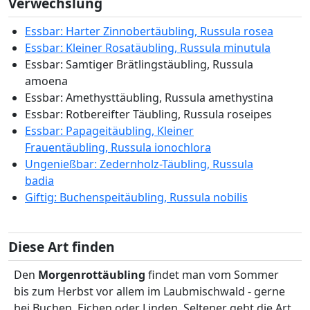
Verwechslung
Essbar: Harter Zinnobertäubling, Russula rosea
Essbar: Kleiner Rosatäubling, Russula minutula
Essbar: Samtiger Brätlingstäubling, Russula
amoena
Essbar: Amethysttäubling, Russula amethystina
Essbar: Rotbereifter Täubling, Russula roseipes
Essbar: Papageitäubling, Kleiner
Frauentäubling, Russula ionochlora
Ungenießbar: Zedernholz-Täubling, Russula
badia
Giftig: Buchenspeitäubling, Russula nobilis
Diese Art finden
Den
Morgenrottäubling
findet man vom Sommer
bis zum Herbst vor allem im Laubmischwald - gerne
bei Buchen, Eichen oder Linden. Seltener geht die Art