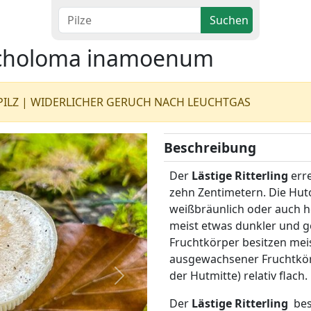
Suchen
Tricholoma inamoenum
SEPILZ | WIDERLICHER GERUCH NACH LEUCHTGAS
Beschreibung
Der
Lästige Ritterling
erre
zehn Zentimetern. Die Hut
weißbräunlich oder auch hel
meist etwas dunkler und ge
Fruchtkörper besitzen mei
ausgewachsener Fruchtkörp
der Hutmitte) relativ flach.
Weiter
Der
Lästige Ritterling
besi