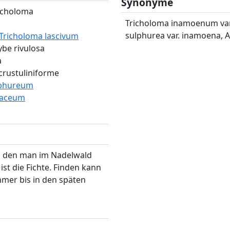
Synonyme
richoloma
Tricholoma inamoenum var.
sulphurea var. inamoena, 
 Tricholoma lascivum
cybe rivulosa
a
 crustuliniforme
ulphureum
onaceum
z, den man im Nadelwald
st die Fichte. Finden kann
er bis in den späten