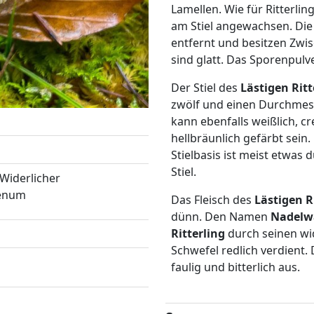
Lamellen. Wie für Ritterli
am Stiel angewachsen. Die 
entfernt und besitzen Zwi
sind glatt. Das Sporenpulve
Der Stiel des
Lästigen Rit
zwölf und einen Durchmesse
kann ebenfalls weißlich, c
hellbräunlich gefärbt sein. 
Stielbasis ist meist etwas d
Stiel.
 Widerlicher
oenum
Das Fleisch des
Lästigen R
dünn. Den Namen
Nadelwa
Ritterling
durch seinen wi
Schwefel redlich verdient
faulig und bitterlich aus.