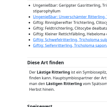
Ungenießbar: Gerippter Gasritterling, T
stiparophyllum
Ungenießbar: Unverschämter Ritterling,
Giftig: Rinnigbereifter Trichterling, Clito
Giftig: Feldtrichterling, Clitocybe dealbat
Giftig: Kleiner Rettichfälbling, Hebeloma
Giftig: Schwefelritterling, Tricholoma s
Giftig: Seifenritterling, Tricholoma sap
Diese Art finden
Der
Lästige Ritterling
ist ein Symbiosepil
finden kann. Hauptsymbiospartner der Art i
man den
Lästigen Ritterling
vom Spätsomm
Herbst hinein.
Speisewert