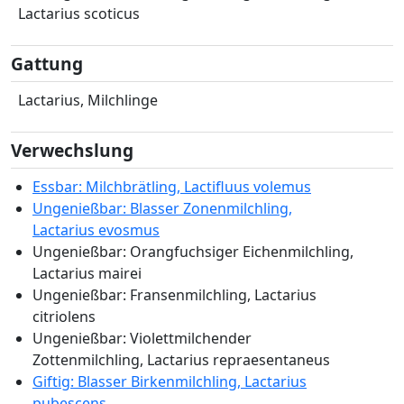
Lactarius scoticus
Gattung
Lactarius, Milchlinge
Verwechslung
Essbar: Milchbrätling, Lactifluus volemus
Ungenießbar: Blasser Zonenmilchling,
Lactarius evosmus
Ungenießbar: Orangfuchsiger Eichenmilchling,
Lactarius mairei
Ungenießbar: Fransenmilchling, Lactarius
citriolens
Ungenießbar: Violettmilchender
Zottenmilchling, Lactarius repraesentaneus
Giftig: Blasser Birkenmilchling, Lactarius
pubescens